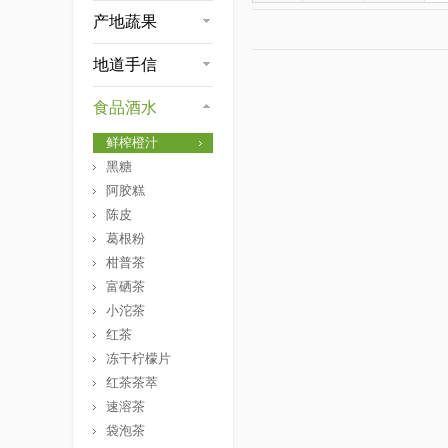
产地蔬果
地道手信
食品酒水
鲜榨橙汁
黑糖
阿胶糕
陈皮
葛根粉
柑普茶
富硒茶
小沱茶
红茶
冻干柠檬片
红茶茶萃
速溶茶
袋泡茶