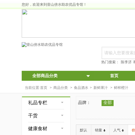
您好，欢迎来到壹山傍水助农优品专馆！
热门搜索：
陈李济
全部商品分类
首页
当前位置:
首页
>
商品分类
>
食品酒水
>
新鲜果汁
>
鲜榨橙汁
礼品专栏
品牌：
全部
干货
健康食材
默认
销量
人气