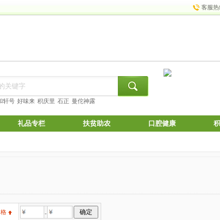
客服热
和轩号
好味来
积庆里
石正
曼佗神露
礼品专栏
扶贫助农
口腔健康
价格
-