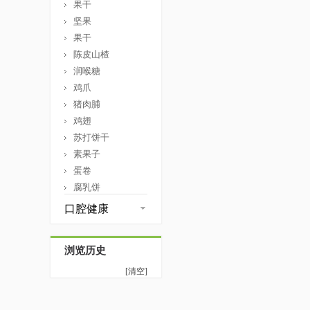
果干
坚果
果干
陈皮山楂
润喉糖
鸡爪
猪肉脯
鸡翅
苏打饼干
素果子
蛋卷
腐乳饼
口腔健康
浏览历史
[清空]