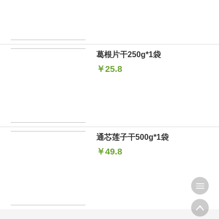
葛根片干250g*1袋
￥25.8
通芯莲子干500g*1袋
￥49.8