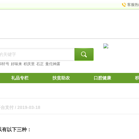
客服热
和轩号
好味来
积庆里
石正
曼佗神露
礼品专栏
扶贫助农
口腔健康
支付 / 2019-03-18
以有以下三种：