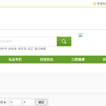
客服热
和轩号
好味来
积庆里
石正
曼佗神露
礼品专栏
扶贫助农
口腔健康
价格
-