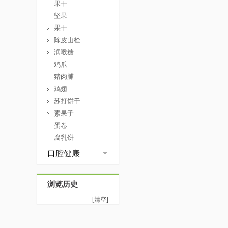
果干
坚果
果干
陈皮山楂
润喉糖
鸡爪
猪肉脯
鸡翅
苏打饼干
素果子
蛋卷
腐乳饼
口腔健康
浏览历史
[清空]