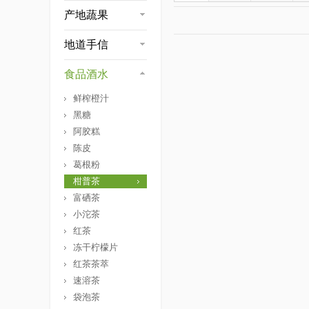
产地蔬果
地道手信
食品酒水
鲜榨橙汁
黑糖
阿胶糕
陈皮
葛根粉
柑普茶
富硒茶
小沱茶
红茶
冻干柠檬片
红茶茶萃
速溶茶
袋泡茶