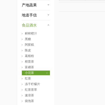
产地蔬果
地道手信
食品酒水
鲜榨橙汁
黑糖
阿胶糕
陈皮
葛根粉
柑普茶
富硒茶
小沱茶
红茶
冻干柠檬片
红茶茶萃
速溶茶
袋泡茶