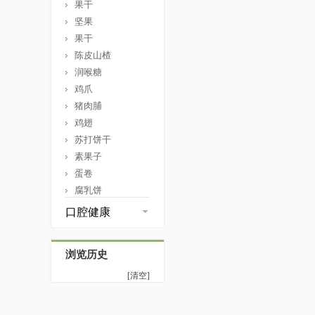
果干
坚果
果干
陈皮山楂
润喉糖
鸡爪
猪肉脯
鸡翅
苏打饼干
素果子
蛋卷
腐乳饼
口腔健康
浏览历史
[清空]