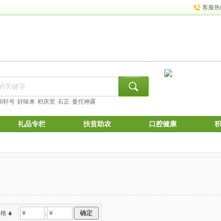
客服热
和轩号
好味来
积庆里
石正
曼佗神露
礼品专栏
扶贫助农
口腔健康
价格
-